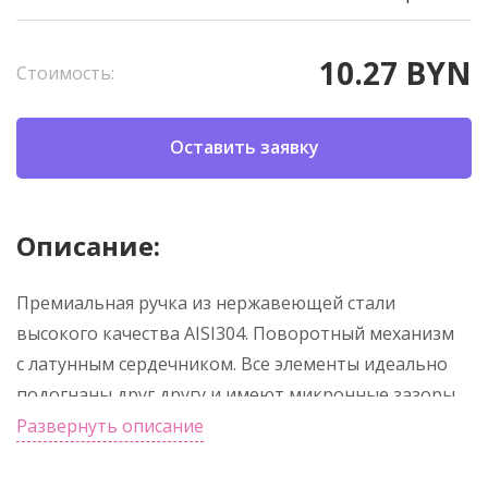
10.27 BYN
Стоимость:
Оставить заявку
Описание:
Премиальная ручка из нержавеющей стали
высокого качества AISI304. Поворотный механизм
с латунным сердечником. Все элементы идеально
подогнаны друг другу и имеют микронные зазоры.
Стержень типа Паркер — пишет отлично, хватает
Развернуть описание
надолго. Равномерное глянцевое покрытие
пройдёт испытание временем. Отличный выбор для