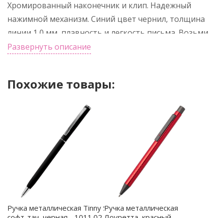
Хромированный наконечник и клип. Надежный
нажимной механизм. Синий цвет чернил, толщина
линии 1,0 мм, плавность и легкость письма. Возьми
Тамару себе в пару!
Развернуть описание
Похожие товары:
Ручка металлическая Tinny Soft
Ручка металлическая
софт-тач, черная - 1011.02
Лоуретта, красный -