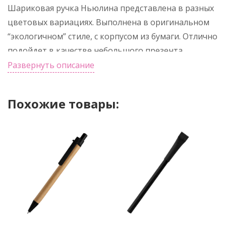
Шариковая ручка Ньюлина представлена в разных
цветовых вариациях. Выполнена в оригинальном
“экологичном” стиле, с корпусом из бумаги. Отлично
подойдет в качестве небольшого презента
посетителям и участникам экологических
Развернуть описание
семинаров и выставок. Толщина пишущего узла 1
мм, длина письма рассчитана на 700 м.
Похожие товары: