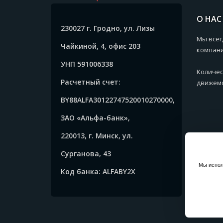
О НАС
230027 г. Гродно, ул. Лизы
Мы всег
Чайкиной, 4, офис 203
компани
УНП 591006338
Количес
Расчетный счет:
движемс
BY88ALFA30122747520010270000,
ЗАО «Альфа-банк»,
220013, г. Минск, ул.
Сурганова, 43
Мы испол
Код банка: ALFABY2X
Copyrig