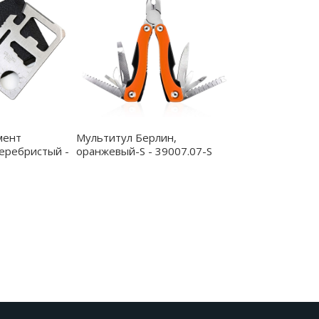
мент
Мультитул Берлин,
серебристый -
оранжевый-S - 39007.07-S