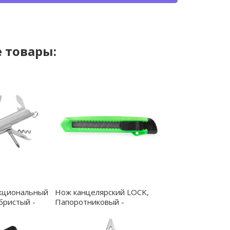
 товары:
кциональный
Нож канцелярский LOCK,
бристый -
Папоротниковый -
TO0108S1226