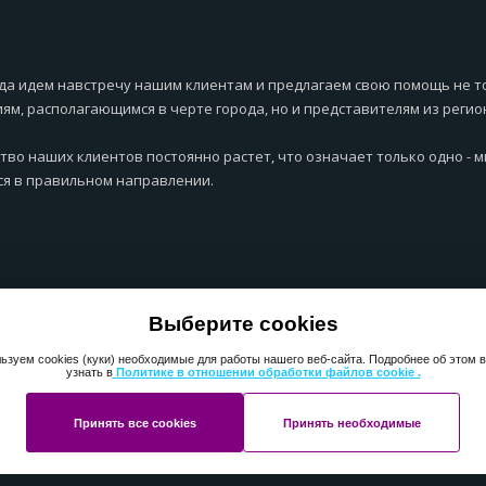
да идем навстречу нашим клиентам и предлагаем свою помощь не т
ям, располагающимся в черте города, но и представителям из регио
тво наших клиентов постоянно растет, что означает только одно - 
я в правильном направлении.
Выберите cookies
ьзуем cookies (куки) необходимые для работы нашего веб-сайта. Подробнее об этом 
узнать в
Политике в отношении обработки файлов cookie .
Принять все cookies
Принять необходимые
ht 2013-2025 ПерфектМедиаГрупп