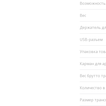
Возможность
Вес
Держатель дл
USB-разъем
Упаковка тов
Карман для а
Вес брутто т
Количество в
Размер транс