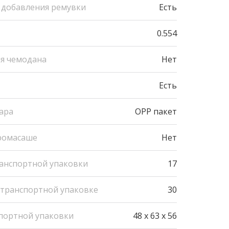
 добавления ремувки
Есть
0.554
я чемодана
Нет
Есть
ара
OPP пакет
ромасаше
Нет
ранспортной упаковки
17
 транспортной упаковке
30
портной упаковки
48 x 63 x 56