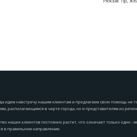
Рюкзак Tip, Же
ти
да идем навстречу нашим клиентам и предлагаем свою помощь не т
ям, располагающимся в черте города, но и представителям из регио
тво наших клиентов постоянно растет, что означает только одно - 
я в правильном направлении.