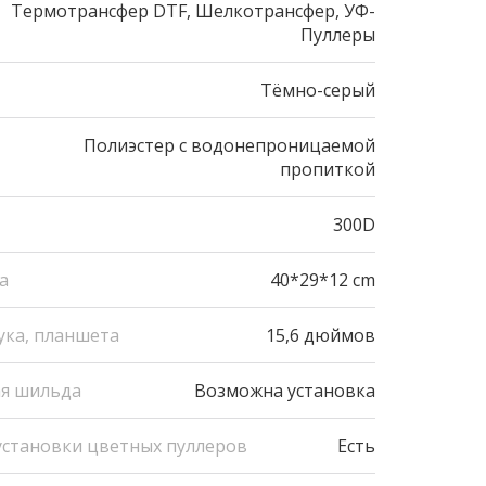
Термотрансфер DTF, Шелкотрансфер, УФ-
Пуллеры
Тёмно-серый
Полиэстер с водонепроницаемой
пропиткой
300D
а
40*29*12 cm
ука, планшета
15,6 дюймов
ая шильда
Возможна установка
становки цветных пуллеров
Есть