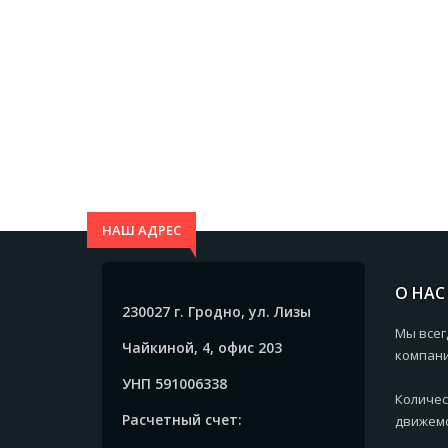
нанесение на неё гравировки / тампопеча
НАШ АДРЕС
О НАС
230027 г. Гродно, ул. Лизы
Мы всег
Чайкиной, 4, офис 203
компани
УНП 591006338
Количес
Расчетный счет:
движемс