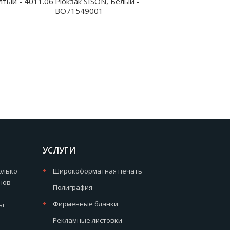
лтый - 4011.06
Рюкзак SISON, Белый -
BO71549001
УСЛУГИ
олько
Широкоформатная печать
нов
Полиграфия
Фирменные бланки
мы
Рекламные листовки