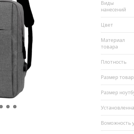
Виды
нанесений
Цвет
Материал
товара
Плотность
Размер товар
Размер ноутб
Установленн
Воможность у