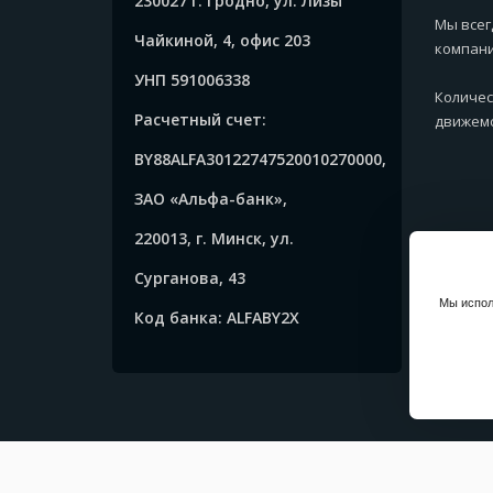
230027 г. Гродно, ул. Лизы
Мы всег
Чайкиной, 4, офис 203
компани
УНП 591006338
Количес
Расчетный счет:
движемс
BY88ALFA30122747520010270000,
ЗАО «Альфа-банк»,
220013, г. Минск, ул.
Сурганова, 43
Мы испол
Код банка: ALFABY2X
Copyrig