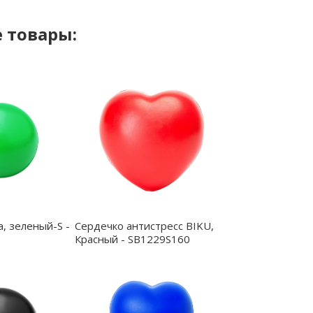
 товары:
a, зеленый-S -
Сердечко антистресс BIKU,
Красный - SB1229S160