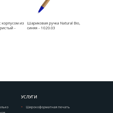
с корпусом из
Шариковая ручка Natural Bio,
ристый -
синяя - 1020.03
УСЛУГИ
олько
Широкоформатная печать
нов