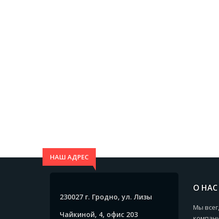
НАШ АДРЕС
О НАС
230027 г. Гродно, ул. Лизы
Мы всег
Чайкиной, 4, офис 203
компани