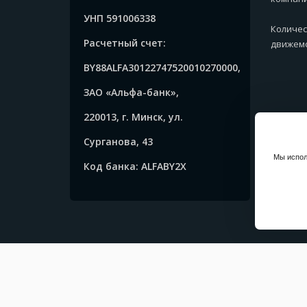
УНП 591006338
Количес
Расчетный счет:
движемс
BY88ALFA30122747520010270000,
ЗАО «Альфа-банк»,
220013, г. Минск, ул.
Сурганова, 43
Мы испол
Код банка: ALFABY2X
Copyrig