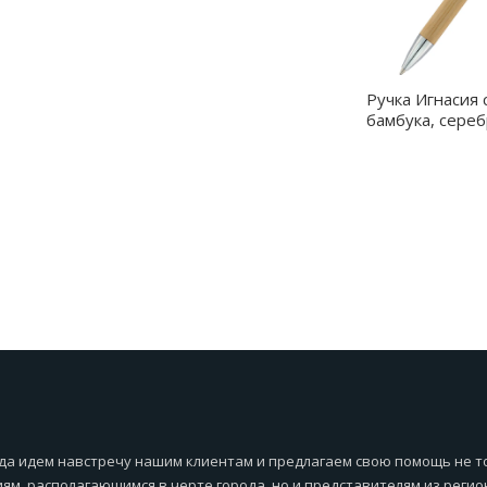
Ручка Игнасия 
бамбука, сереб
1051.09
да идем навстречу нашим клиентам и предлагаем свою помощь не т
ям, располагающимся в черте города, но и представителям из регио