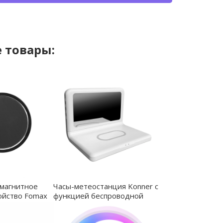
 товары:
магнитное
Часы-метеостанция Konner с
ойство Fomax
функцией беспроводной
7037.02
зарядки - 7014.01