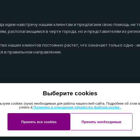
да идем навстречу нашим клиентам и предлагаем свою помощь не т
ям, располагающимся в черте города, но и представителям из регио
тво наших клиентов постоянно растет, что означает только одно - 
я в правильном направлении.
Выберите cookies
ьзуем cookies (куки) необходимые для работы нашего веб-сайта. Подробнее об этом 
узнать в
Политике в отношении обработки файлов cookie .
Принять все cookies
Принять необходимые
ht 2013-2025 ПерфектМедиаГрупп