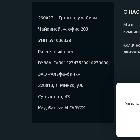
О НАС
230027 г. Гродно, ул. Лизы
Мы всег
Чайкиной, 4, офис 203
компани
УНП 591006338
Количес
Расчетный счет:
движемс
BY88ALFA30122747520010270000,
ЗАО «Альфа-банк»,
220013, г. Минск, ул.
Сурганова, 43
Мы испол
Код банка: ALFABY2X
Copyrig