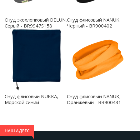
Снуд экохлопковый DELUN,
Снуд флисовый NANUK,
Серый - BR9947S158
Черный - BR900402
Снуд флисовый NUKKA,
Снуд флисовый NANUK,
Морской синий -
Оранжевый - BR900431
BR20099055
НАШ АДРЕС