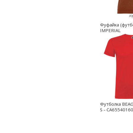
Фуфайка (футб
IMPERIAL
женская,Террак
11502.407/L
Футболка BEA
S - CA6554016