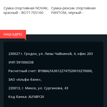
Сумка спортивная NOVAK,
Сумка-рюкзак спортивная
красный - BO7170S160
FANTOM, чёрный -
BO1201S102
НАШ АДРЕС
230027 г. Гродно, ул. Лизы Чайкиной, 4, офис 203
УНП 591006338
Расчетный счет: BY88ALFA30122747520010270000,
ЗАО «Альфа-банк»,
220013, г. Минск, ул. Сурганова, 43
Код банка: ALFABY2X