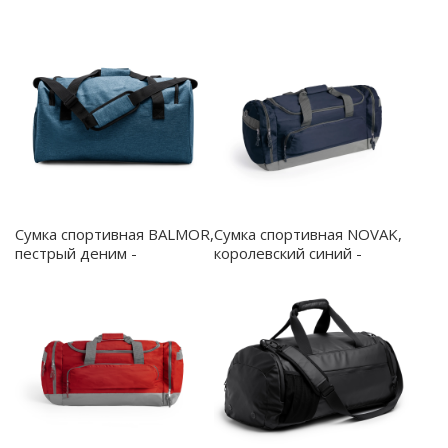
Сумка спортивная BALMOR,
Сумка спортивная NOVAK,
пестрый деним -
королевский синий -
BO7198S1255
BO7170S155