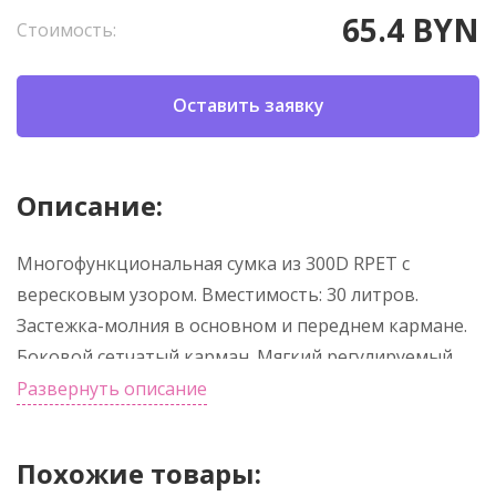
65.4 BYN
Стоимость:
Оставить заявку
Описание:
Многофункциональная сумка из 300D RPET с
вересковым узором. Вместимость: 30 литров.
Застежка-молния в основном и переднем кармане.
Боковой сетчатый карман. Мягкий регулируемый
плечевой ремень в комплекте.
Развернуть описание
Похожие товары: