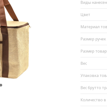
Виды нанесе
Цвет
Материал то
Размер ручек
Размер товар
Вес
Упаковка тов
Вес брутто т
Количество в