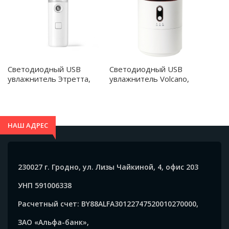
избавит от усталости, улучшит сон, настроение и
самочувствие. Вход: DC5.0V/2.0A Мощность: 4.5 Вт
Объем распыления: 15-20 мл/ч Емкость резервуара
для воды: 200 мл Материал изделия: ABS + PP + PCBA
Светодиодный USB
Светодиодный USB
увлажнитель Этретта,
увлажнитель Volcano,
белый - 21004.01
белый - 21020.01
НАШ АДРЕС
230027 г. Гродно, ул. Лизы Чайкиной, 4, офис 203
УНП 591006338
Расчетный счет: BY88ALFA30122747520010270000,
ЗАО «Альфа-банк»,