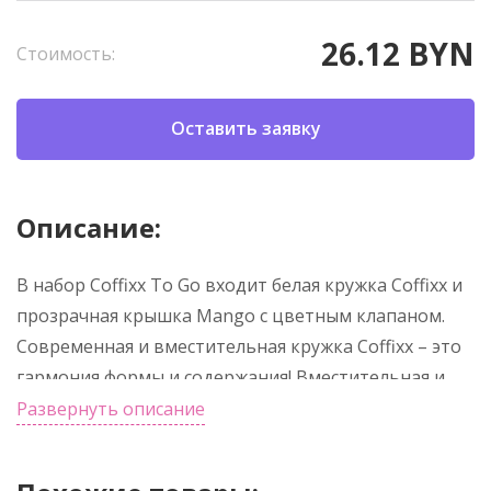
26.12 BYN
Стоимость:
Оставить заявку
Описание:
В набор Coffixx To Go входит белая кружка Coffixx и
прозрачная крышка Mango с цветным клапаном.
Современная и вместительная кружка Coffixx – это
гармония формы и содержания! Вместительная и
вместе с тем лаконичная форма, поддерживает
Развернуть описание
тепло или прохладу в зависимости от температуры
напитка. Внешнее покрытие выполнено из