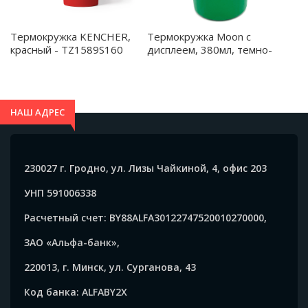
Термокружка KENCHER,
Термокружка Moon с
красный - TZ1589S160
дисплеем, 380мл, темно-
зеленая - 5042.24
НАШ АДРЕС
230027 г. Гродно, ул. Лизы Чайкиной, 4, офис 203
УНП 591006338
Расчетный счет: BY88ALFA30122747520010270000,
ЗАО «Альфа-банк»,
220013, г. Минск, ул. Сурганова, 43
Код банка: ALFABY2X