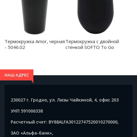
Термокружка Amor, черная
Термокружка с двойной
- 5046.02
стенкой SOFTO To Go
софт-тач, черная/зелёная -
5032.02.04
НАШ АДРЕС
230027 г. Гродно, ул. Лизы Чайкиной, 4, офис 203
УНП 591006338
Расчетный счет: BY88ALFA30122747520010270000,
ЗАО «Альфа-банк»,