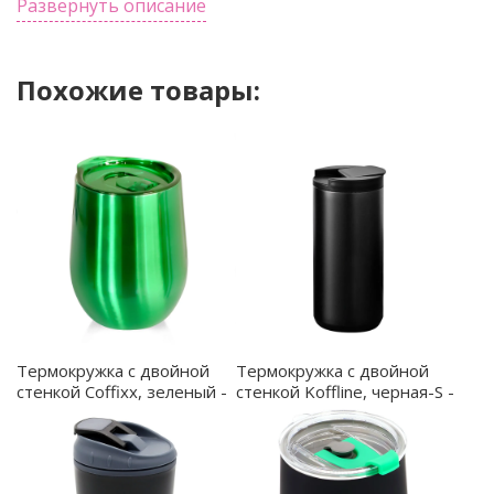
основании. Емкость: 750 мл.
Развернуть описание
Похожие товары:
Термокружка с двойной
Термокружка с двойной
стенкой Coffixx, зеленый -
стенкой Koffline, черная-S -
5043.04
5014.02-S