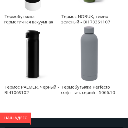
Термос NOBUK, темно-
Термобутылка
зелёный - BI1793S1107
герметичная вакуумная
Olivia To Go, чёрный/белый
- 5050.02.01
Термобутылка Perfecto
Термос PALMER, Черный -
софт-тач, серый - 5066.10
BI4106S102
НАШ АДРЕС