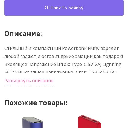
Оставить заявку
Описание:
Стильный и компактный Powerbank Fluffy зарядит
любой гаджет и оставит яркие эмоции как подарок!
Входящее напряжение и ток: Type-C 5V-2A; Lighning
5V-2A Выходящее напряжение и ток: USB 5V-2.1A;
Type-C 5V-2.1A Правила эксплуатации внешнего
Развернуть описание
аккумулятора: - не помещать в гнезда внешнего
аккумулятора посторонние предметы; - не
Похожие товары:
допускать зарядки холодного внешнего
аккумулятора (ниже +5°С); - хранить внешний
аккумулятор при температуре от +5°С до +20°С; -