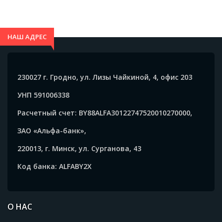
покрытие, светло синий -
корпусе, 10000mAh, синий
2018.26
- 2021.03
НАШ АДРЕС
230027 г. Гродно, ул. Лизы Чайкиной, 4, офис 203
УНП 591006338
Расчетный счет: BY88ALFA30122747520010270000,
ЗАО «Альфа-банк»,
220013, г. Минск, ул. Сурганова, 43
Код банка: ALFABY2X
О НАС