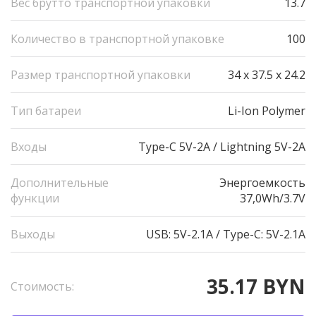
Вес брутто транспортной упаковки
13.7
Количество в транспортной упаковке
100
Размер транспортной упаковки
34 x 37.5 x 24.2
Тип батареи
Li-Ion Polymer
Входы
Type-C 5V-2A / Lightning 5V-2A
Дополнительные
Энергоемкость
функции
37,0Wh/3.7V
Выходы
USB: 5V-2.1A / Type-C: 5V-2.1A
35.17 BYN
Стоимость: