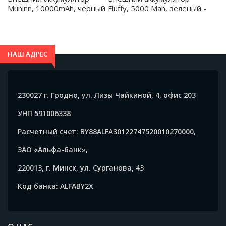
предметы; - при полной зарядке внешнего
Muninn, 10000mAh, черный
Fluffy, 5000 Mah, зеленый -
аккумулятора необходимо отключить его от сети; -
- 2022.02
2041.04
не осуществлять одновременную зарядку
внешнего аккумулятора и зарядку мобильного
НАШ АДРЕС
устройства от внешнего аккумулятора.
230027 г. Гродно, ул. Лизы Чайкиной, 4, офис 203
УНП 591006338
Расчетный счет: BY88ALFA30122747520010270000,
ЗАО «Альфа-банк»,
220013, г. Минск, ул. Сурганова, 43
Код банка: ALFABY2X