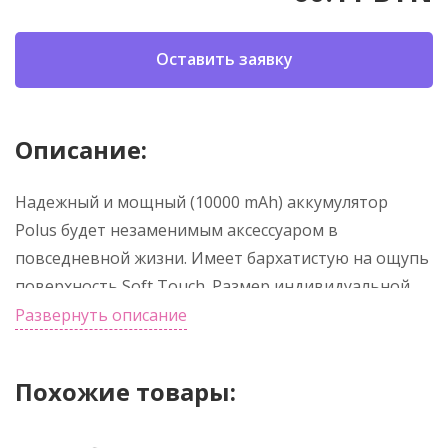
Оставить заявку
Описание:
Надежный и мощный (10000 mAh) аккумулятор
Polus будет незаменимым аксессуаром в
повседневной жизни. Имеет бархатистую на ощупь
поверхность Soft Touch. Размер индивидуальной
упаковки: 19.5*9*2см. Заряжать данный
Развернуть описание
аккумулятор можно через порт Type-C входящим в
комплект кабелем USB - Type-С, либо через
Похожие товары:
классический разъем Micro-USB, находящегося в
боковой грани аккумулятора (кабель USB - Micro-