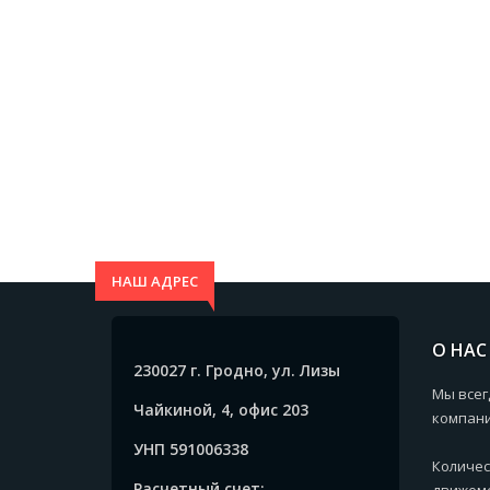
НАШ АДРЕС
О НАС
230027 г. Гродно, ул. Лизы
Мы всег
Чайкиной, 4, офис 203
компани
УНП 591006338
Количес
Расчетный счет:
движемс