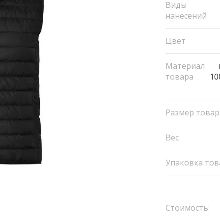
Виды
нанесений
Цвет
Материал
товара
10
Размер товар
Вес
Упаковка тов
Стоимость: