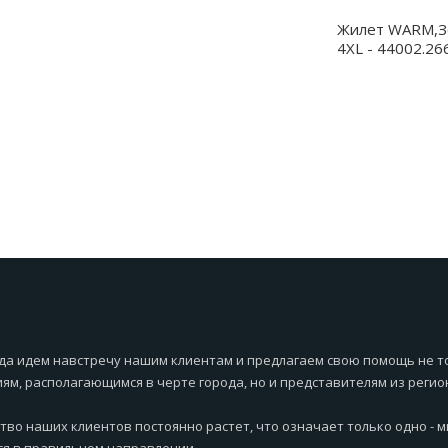
Жилет WARM,З
4XL - 44002.26
да идем навстречу нашим клиентам и предлагаем свою помощь не т
ям, располагающимся в черте города, но и представителям из регио
тво наших клиентов постоянно растет, что означает только одно - 
я в правильном направлении.