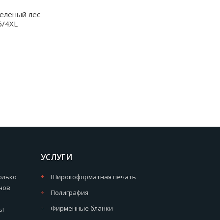
еленый лес
6/4XL
УСЛУГИ
олько
Широкоформатная печать
нов
Полиграфия
Фирменные бланки
мы