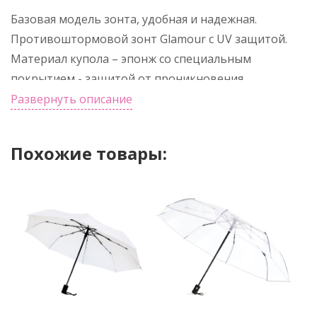
Базовая модель зонта, удобная и надежная.
Противоштормовой зонт Glamour с UV защитой.
Материал купола – эпонж со специальным
покрытием - защитой от проникновения
ультрафиолетовых лучей. Механический зонт (3
Развернуть описание
сложения) . Спицы сделаны из стекловолокна.
Диаметр купола - 103 см. Длина зонта в сложенном
Похожие товары:
виде - 27 см. В комплекте с чехлом. Цвет по
PANTONE® (максимально приближен): 355C.