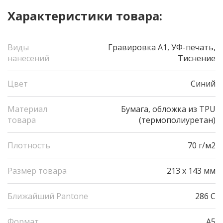
Характеристики товара:
Виды
Гравировка А1, УФ-печать,
нанесений
Тиснение
Цвет
Синий
Материал
Бумага, обложка из TPU
товара
(термополиуретан)
Плотность
70 г/м2
Размер товара
213 х 143 мм
Ближайший Pantone
286 C
Формат
A5