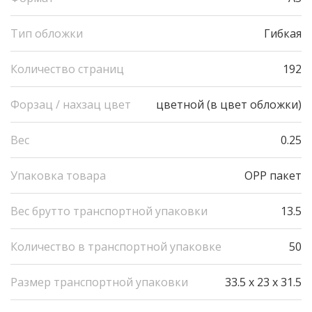
Тип обложки
Гибкая
Количество страниц
192
Форзац / нахзац цвет
цветной (в цвет обложки)
Вес
0.25
Упаковка товара
OPP пакет
Вес брутто транспортной упаковки
13.5
Количество в транспортной упаковке
50
Размер транспортной упаковки
33.5 x 23 x 31.5