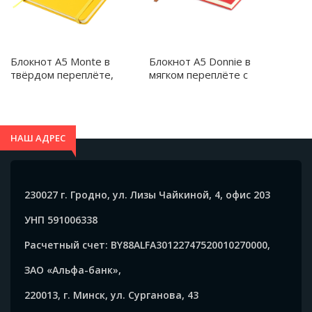
Блокнот A5 Monte в
Блокнот A5 Donnie в
твёрдом переплёте,
мягком переплёте c
желтый - 51000.06
карманом для ручки,
красный - 51008.05
НАШ АДРЕС
230027 г. Гродно, ул. Лизы Чайкиной, 4, офис 203
УНП 591006338
Расчетный счет: BY88ALFA30122747520010270000,
ЗАО «Альфа-банк»,
220013, г. Минск, ул. Сурганова, 43