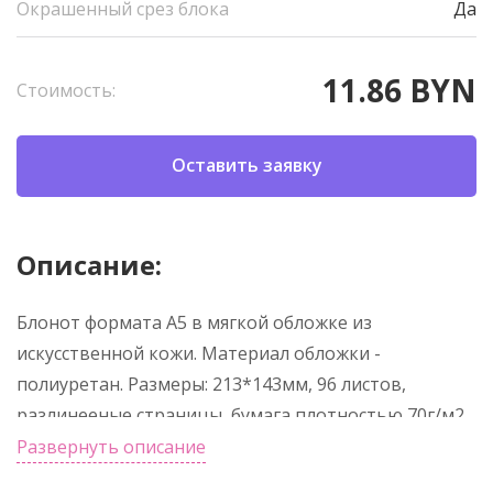
Окрашенный срез блока
Да
11.86 BYN
Стоимость:
Оставить заявку
Описание:
Блонот формата А5 в мягкой обложке из
искусственной кожи. Материал обложки -
полиуретан. Размеры: 213*143мм, 96 листов,
разлинееные страницы, бумага плотностью 70г/м2,
срез прокрашен в цвет обложки. Ляссе в цвет
Развернуть описание
обложки.