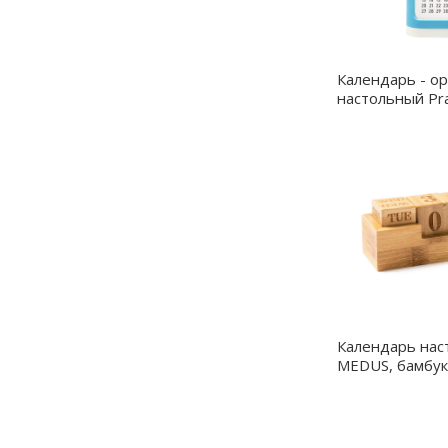
Календарь - о
настольный Pra
- 52002.03
Календарь нас
MEDUS, бамбук
CN1002S129