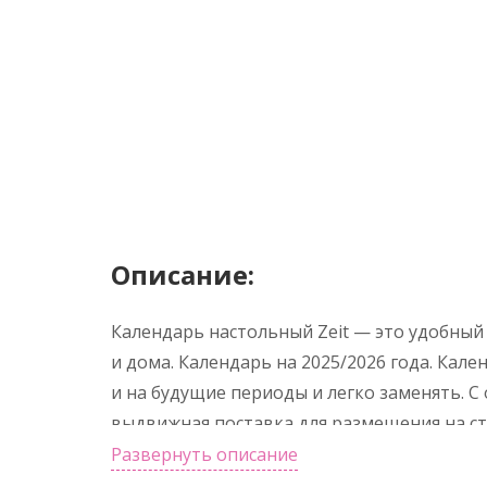
Описание:
Календарь настольный Zeit — это удобный
и дома. Календарь на 2025/2026 года. Кал
и на будущие периоды и легко заменять. С
выдвижная поставка для размещения на ст
размещения календаря на стене. Календарь
Развернуть описание
в индивидуальной картонной белой короб