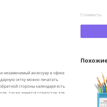
Стоимость:
Похожие
 и незаменимый аксессуар в офисе
ендарную сетку можно печатать
 обратной стороны календаря есть
оле, также имеется отверстие для
 настольный Zeit поставляется
ке.