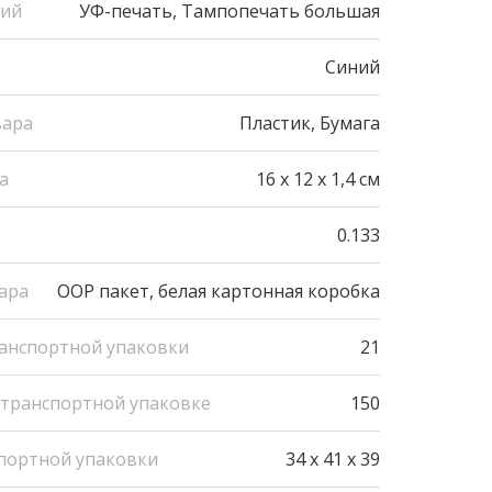
ний
УФ-печать, Тампопечать большая
Синий
вара
Пластик, Бумага
а
16 x 12 x 1,4 см
0.133
ара
OOP пакет, белая картонная коробка
ранспортной упаковки
21
 транспортной упаковке
150
портной упаковки
34 x 41 x 39