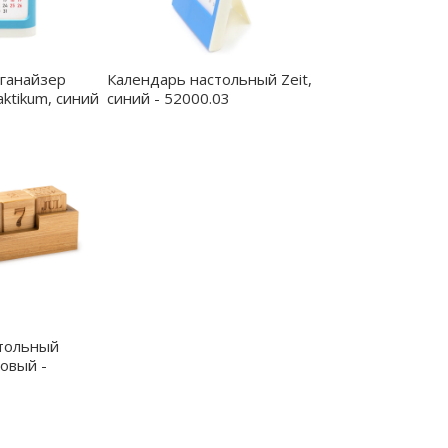
рганайзер
Календарь настольный Zeit,
ktikum, синий
синий - 52000.03
тольный
овый -