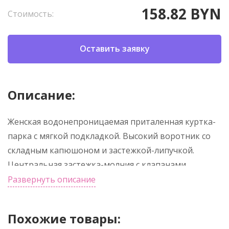
158.82 BYN
Стоимость:
Оставить заявку
Описание:
Женская водонепроницаемая приталенная куртка-
парка с мягкой подкладкой. Высокий воротник со
складным капюшоном и застежкой-липучкой.
Центральная застежка-молния с клапанами.
Боковые карманы на застежке-молнии с
Развернуть описание
фиксированным клапаном. Внутренний карман с
застежкой-липучкой. Регулируемые манжеты с
Похожие товары:
петлей для ремня на липучке.