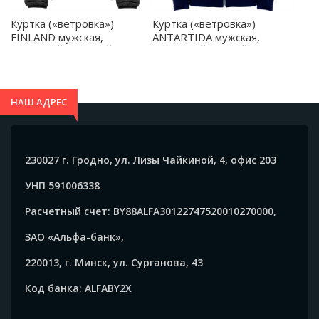
Куртка («ветровка»)
Куртка («ветровка»)
FINLAND мужская,
ANTARTIDA мужская,
ПЁСТРЫЙ ЧЕРНЫЙ L -
МОРСКОЙ СИНИЙ 3XL -
RA509403243
SS64320655
НАШ АДРЕС
230027 г. Гродно, ул. Лизы Чайкиной, 4, офис 203
УНП 591006338
Расчетный счет: BY88ALFA30122747520010270000,
ЗАО «Альфа-банк»,
220013, г. Минск, ул. Сурганова, 43
Код банка: ALFABY2X