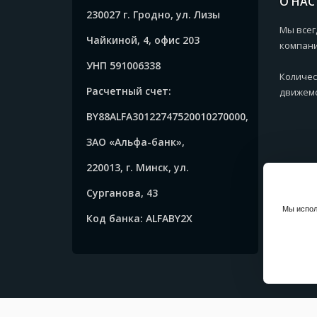
О НАС
230027 г. Гродно, ул. Лизы
Мы всег
Чайкиной, 4, офис 203
компани
УНП 591006338
Количес
Расчетный счет:
движемс
BY88ALFA30122747520010270000,
ЗАО «Альфа-банк»,
220013, г. Минск, ул.
Сурганова, 43
Мы испол
Код банка: ALFABY2X
Copyrig