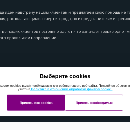
да идем навстречу нашим клиентам и предлагаем свою помощь не т
ям, располагающимся в черте города, но и представителям из регио
тво наших клиентов постоянно растет, что означает только одно - 
я в правильном направлении.
Выберите cookies
ьзуем cookies (куки) необходимые для работы нашего веб-сайта. Подробнее об этом 
узнать в
Политике в отношении обработки файлов cookie .
Принять все cookies
Принять необходимые
ht 2013-2025 ПерфектМедиаГрупп