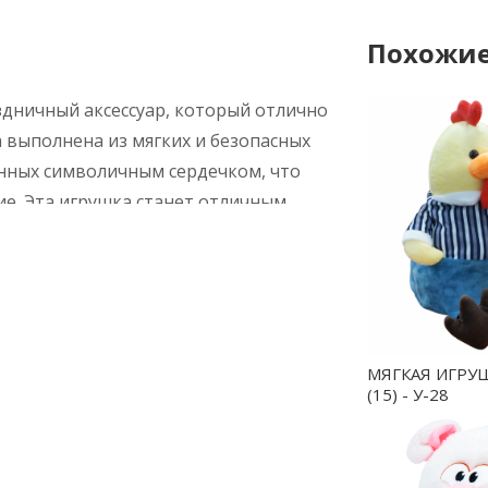
Похожие
здничный аксессуар, который отлично
 выполнена из мягких и безопасных
анных символичным сердечком, что
е. Эта игрушка станет отличным
ника в любое время года.
МЯГКАЯ ИГРУ
(15) - У-28