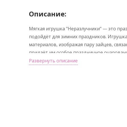
Описание:
Мягкая игрушка "Неразлучники" — это пра
подойдёт для зимних праздников. Игрушка
материалов, изображая пару зайцев, связ
придаёт им особое праздничное очаровани
подарком, создавая уют и атмосферу празд
Развернуть описание