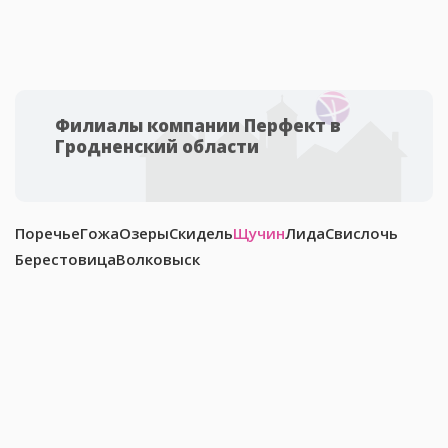
Филиалы компании Перфект в
Гродненский области
Поречье
Гожа
Озеры
Скидель
Щучин
Лида
Свислочь
Берестовица
Волковыск