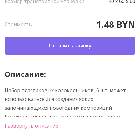
Размер транспортной упаковки
40 x 60 x 60
1.48 BYN
Стоимость:
Оставить заявку
Описание:
Набор пластиковых колокольчиков, 6 шт. может
использоваться для создания ярких
запоминающихся новогодних композиций.
Колокольчики станут акцентом в новогоднем
интерьере. Материал позволит использовать
Развернуть описание
новогодние колокольчики неоднократно