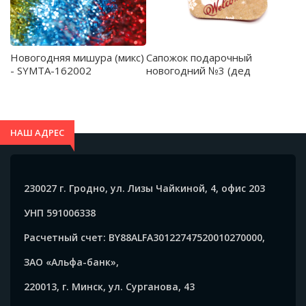
Новогодняя мишура (микс)
Сапожок подарочный
- SYMTA-162002
новогодний №3 (дед
мороз коричнево-белый) -
SYWZ-082004
НАШ АДРЕС
230027 г. Гродно, ул. Лизы Чайкиной, 4, офис 203
УНП 591006338
Расчетный счет: BY88ALFA30122747520010270000,
ЗАО «Альфа-банк»,
220013, г. Минск, ул. Сурганова, 43