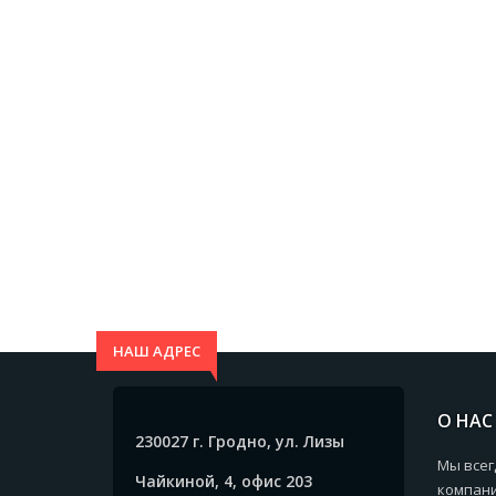
НАШ АДРЕС
О НАС
230027 г. Гродно, ул. Лизы
Мы всег
Чайкиной, 4, офис 203
компани