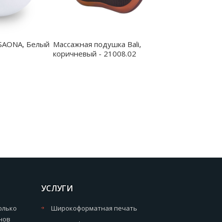
SAONA, Белый
Массажная подушка Bali,
коричневый - 21008.02
УСЛУГИ
олько
Широкоформатная печать
нов