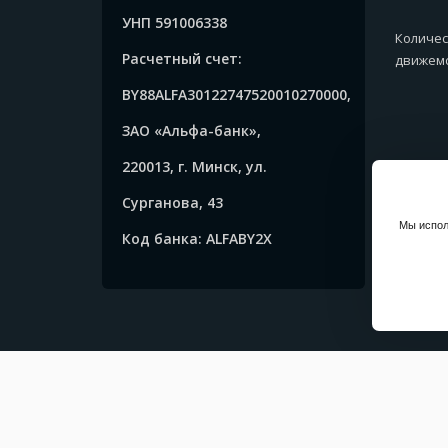
УНП 591006338
Количес
Расчетный счет:
движемс
BY88ALFA30122747520010270000,
ЗАО «Альфа-банк»,
220013, г. Минск, ул.
Сурганова, 43
Мы испол
Код банка: ALFABY2X
Copyrig