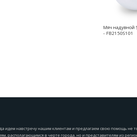
Мяч надувной 
- FB2150S101
да идем навстречу нашим клиентам и предлагаем свою помощь не т
ям, располагающимся в черте города, но и представителям из регио