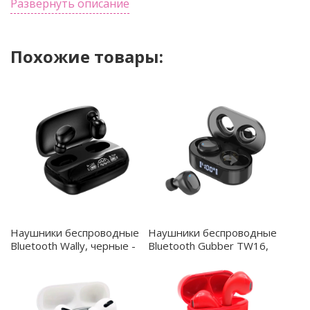
ответа на звонок Функции: Сенсорное управление
Развернуть описание
Пауза/Воспроизведение/Переключение музыки
Ответ на входящий вызов, микрофон
Похожие товары:
Автоматическое сопряжение/зарядка
Наушники беспроводные
Наушники беспроводные
Bluetooth Wally, черные -
Bluetooth Gubber TW16,
47005.02
черные - 47001.02