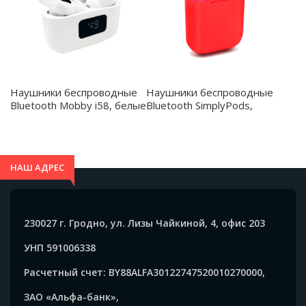
Наушники беспроводные
Наушники беспроводные
Bluetooth Mobby i58, белые
Bluetooth SimplyPods,
- 47000.01
красные - 47004.05
НАШ АДРЕС
230027 г. Гродно, ул. Лизы Чайкиной, 4, офис 203
УНП 591006338
Расчетный счет: BY88ALFA30122747520010270000,
ЗАО «Альфа-банк»,