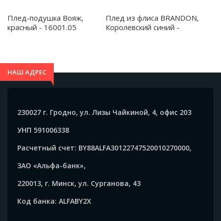
Плед-подушка Вояж,
Плед из флиса BRANDON,
красный - 16001.05
Королевский синий -
BK5624S105
НАШ АДРЕС
230027 г. Гродно, ул. Лизы Чайкиной, 4, офис 203
УНП 591006338
Расчетный счет: BY88ALFA30122747520010270000,
ЗАО «Альфа-банк»,
220013, г. Минск, ул. Сурганова, 43
Код банка: ALFABY2X