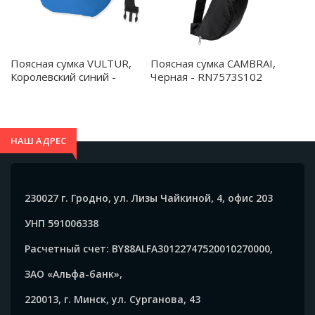
Поясная сумка VULTUR,
Поясная сумка CAMBRAI,
Королевский синий -
Черная - RN7573S102
BO7548S105
НАШ АДРЕС
230027 г. Гродно, ул. Лизы Чайкиной, 4, офис 203
УНП 591006338
Расчетный счет: BY88ALFA30122747520010270000,
ЗАО «Альфа-банк»,
220013, г. Минск, ул. Сурганова, 43