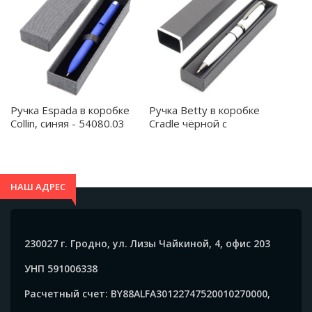
Ручка Espada в коробке
Ручка Betty в коробке
Collin, синяя - 54080.03
Cradle чёрной с
серебристым, белая -
54073.01
НАШ АДРЕС
230027 г. Гродно, ул. Лизы Чайкиной, 4, офис 203
УНП 591006338
Расчетный счет: BY88ALFA30122747520010270000,