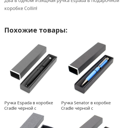
Два в одном! Изящная ручка Espada в подарочной
коробке Collin!
Похожие товары:
Ручка Espada в коробке
Ручка Senator в коробке
Cradle чёрной с
Cradle чёрной с
серебристым, чёрная -
серебристым, синяя -
54079.02
54076.03