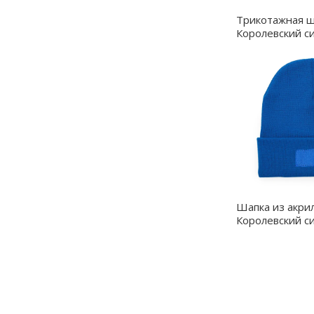
Трикотажная ш
Королевский си
GR90099005
Шапка из акри
Королевский си
GR6997S105