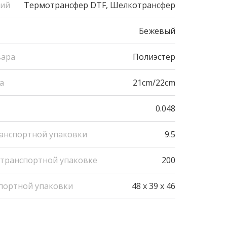
ний
Термотрансфер DTF, Шелкотрансфер
Бежевый
вара
Полиэстер
а
21cm/22cm
0.048
ранспортной упаковки
9.5
 транспортной упаковке
200
портной упаковки
48 x 39 x 46