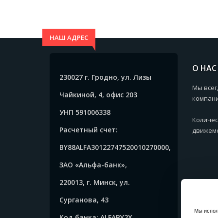
НАШ АДРЕС
О НАС
230027 г. Гродно, ул. Лизы
Мы всег
Чайкиной, 4, офис 203
компани
УНП 591006338
Количес
Расчетный счет:
движемс
BY88ALFA30122747520010270000,
ЗАО «Альфа-банк»,
220013, г. Минск, ул.
Сурганова, 43
Мы испол
Код банка: ALFABY2X