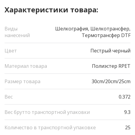
Характеристики товара:
Виды
Шелкография, Шелкотрансфер,
нанесений
Термотрансфер DTF
Цвет
Пестрый черный
Материал товара
Полиэстер RPET
Размер товара
30cm/20cm/25cm
Вес
0.372
Вес брутто транспортной упаковки
9.3
Количество в транспортной упаковке
25