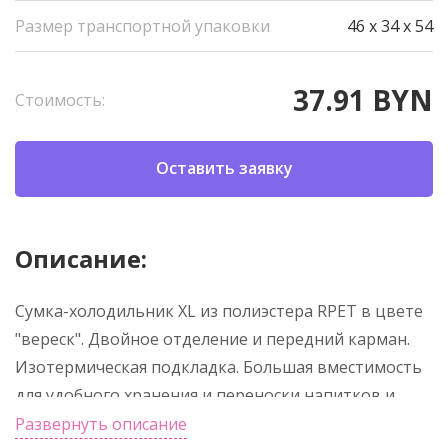
Размер транспортной упаковки
46 x 34 x 54
37.91 BYN
Стоимость:
Оставить заявку
Описание:
Сумка-холодильник XL из полиэстера RPET в цвете
"вереск". Двойное отделение и передний карман.
Изотермическая подкладка. Большая вместимость
для удобного хранения и переноски напитков и
продуктов.
Развернуть описание