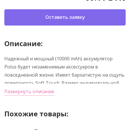
Оставить заявку
Описание:
Надежный и мощный (10000 mAh) аккумулятор
Polus будет незаменимым аксессуаром в
повседневной жизни. Имеет бархатистую на ощупь
поверхность Soft Touch. Размер индивидуальной
упаковки: 19.5*9*2см. Заряжать данный
Развернуть описание
аккумулятор можно через порт Type-C входящим в
комплект кабелем USB - Type-С, либо через
Похожие товары:
классический разъем Micro-USB, находящегося в
боковой грани аккумулятора (кабель USB - Micro-