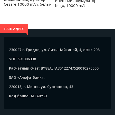
Внешний аккумулятор
предметы; - при полной зарядке внешнего
Cesare 10000 mAh, белый -
Kugo, 10000 mAh с
аккумулятора необходимо отключить его от сети; -
2033.01
подсветкой гравировки,
черный - 2046.02
не осуществлять одновременную зарядку
внешнего аккумулятора и зарядку мобильного
НАШ АДРЕС
устройства от внешнего аккумулятора.
230027 г. Гродно, ул. Лизы Чайкиной, 4, офис 203
УНП 591006338
Расчетный счет: BY88ALFA30122747520010270000,
ЗАО «Альфа-банк»,
220013, г. Минск, ул. Сурганова, 43
Код банка: ALFABY2X