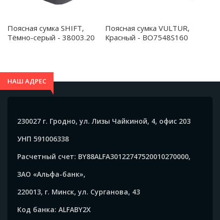
Поясная сумка SHIFT,
Поясная сумка VULTUR,
Тёмно-серый - 38003.20
Красный - BO7548S160
НАШ АДРЕС
230027 г. Гродно, ул. Лизы Чайкиной, 4, офис 203
УНП 591006338
Расчетный счет: BY88ALFA30122747520010270000,
ЗАО «Альфа-банк»,
220013, г. Минск, ул. Сурганова, 43
Код банка: ALFABY2X